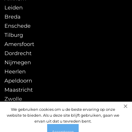
Leiden
Breda
Enschede
Tilburg
Amersfoort
Dordrecht
Nijmegen
Heerlen
Apeldoorn
Maastricht
Zwolle
Leeuwarden
We gebruiken cookies om u de beste ervaring op onze
website te bieden. Als u deze site blijft gebruiken, gaan we
Sittard
ervan uit dat u tevreden bent.
Accepteren