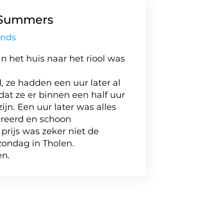
Summers
ands
n het huis naar het riool was
Een z
medew
 ze hadden een uur later al
nauwk
dat ze er binnen een half uur
versto
ijn. Een uur later was alles
moest
reerd en schoon
Geluk
prijs was zeker niet de
losten
zondag in Tholen.
Een ab
en.