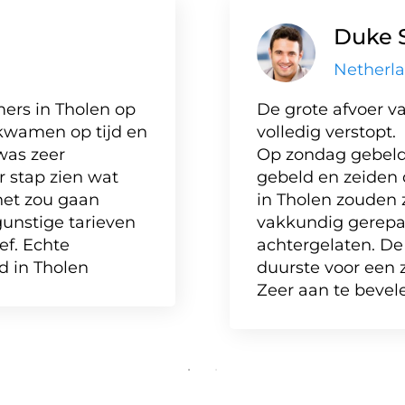
Duke 
Netherl
ers in Tholen op
De grote afvoer va
kwamen op tijd en
volledig verstopt.
was zeer
Op zondag gebeld,
r stap zien wat
gebeld en zeiden 
het zou gaan
in Tholen zouden z
 gunstige tarieven
vakkundig gerepa
ef. Echte
achtergelaten. De 
d in Tholen
duurste voor een 
Zeer aan te bevel