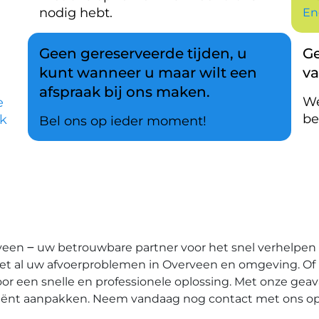
nodig hebt.
En
Geen gereserveerde tijden, u
Ge
kunt wanneer u maar wilt een
v
afspraak bij ons maken.
We
e
be
k
Bel ons op ieder moment!
een ౼ uw betrouwbare partner voor het snel verhelpen 
met al uw afvoerproblemen in Overveen en omgeving.​ Of
n voor een snelle en professionele oplossing.​ Met onze g
iënt aanpakken. Neem vandaag nog contact met ons op e