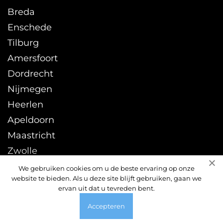
Breda
Enschede
Tilburg
Amersfoort
Dordrecht
Nijmegen
Heerlen
Apeldoorn
Maastricht
Zwolle
Leeuwarden
We gebruiken cookies om u de beste ervaring op onze
website te bieden. Als u deze site blijft gebruiken, gaan we
Sittard
ervan uit dat u tevreden bent.
Accepteren
© 2026 ontstoppingsdienst24uur.nl