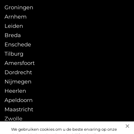
Groningen
Arnhem
Leiden
Breda
Enschede
Tilburg
Amersfoort
Dordrecht
Nijmegen
Heerlen
Apeldoorn
Maastricht
Zwolle
Leeuwarden
We gebruiken cookies om u de beste ervaring op onze