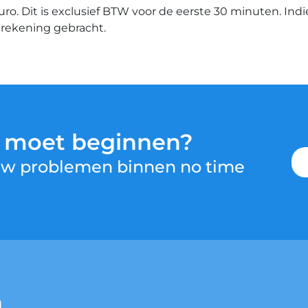
euro. Dit is exclusief BTW voor de eerste 30 minuten. Ind
n rekening gebracht.
u moet beginnen?
 uw problemen binnen no time
n