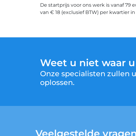
De startprijs voor ons werk is vanaf 79 
van € 18 (exclusief BTW) per kwartier i
Weet u niet waar 
Onze specialisten zullen
oplossen.
Veelgestelde vrage