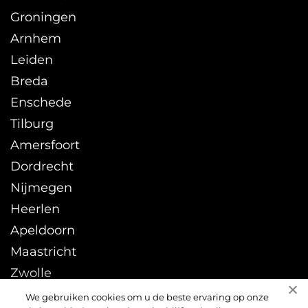
Groningen
Arnhem
Leiden
Breda
Enschede
Tilburg
Amersfoort
Dordrecht
Nijmegen
Heerlen
Apeldoorn
Maastricht
Zwolle
Leeuwarden
We gebruiken cookies om u de beste ervaring op onze