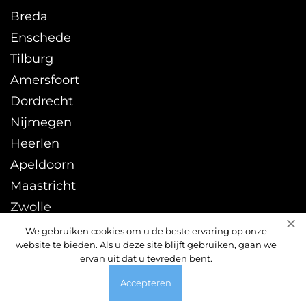
Breda
Enschede
Tilburg
Amersfoort
Dordrecht
Nijmegen
Heerlen
Apeldoorn
Maastricht
Zwolle
Leeuwarden
We gebruiken cookies om u de beste ervaring op onze
website te bieden. Als u deze site blijft gebruiken, gaan we
Sittard
ervan uit dat u tevreden bent.
Accepteren
© 2026 ontstoppingsdienst24uur.nl