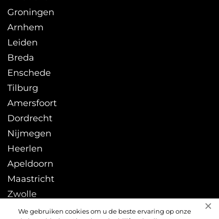
Groningen
Arnhem
Leiden
Breda
Enschede
Tilburg
Amersfoort
Dordrecht
Nijmegen
Heerlen
Apeldoorn
Maastricht
Zwolle
Leeuwarden
We gebruiken cookies om u de beste ervaring op onze