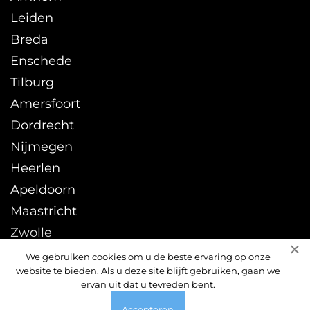
Leiden
Breda
Enschede
Tilburg
Amersfoort
Dordrecht
Nijmegen
Heerlen
Apeldoorn
Maastricht
Zwolle
Leeuwarden
We gebruiken cookies om u de beste ervaring op onze
website te bieden. Als u deze site blijft gebruiken, gaan we
Sittard
ervan uit dat u tevreden bent.
Accepteren