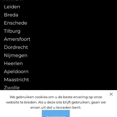
Leiden
Breda
Enschede
Tilburg
Amersfoort
Dordrecht
Nijmegen
Heerlen
Apeldoorn
Maastricht
Zwolle
Leeuwarden
We gebruiken cookies om u de beste ervaring op onze
website te bieden. Als u deze site blijft gebruiken, gaan we
Sittard
ervan uit dat u tevreden bent.
Accepteren