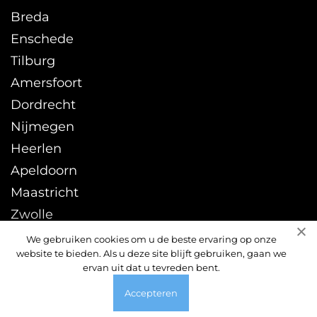
Breda
Enschede
Tilburg
Amersfoort
Dordrecht
Nijmegen
Heerlen
Apeldoorn
Maastricht
Zwolle
Leeuwarden
We gebruiken cookies om u de beste ervaring op onze
website te bieden. Als u deze site blijft gebruiken, gaan we
Sittard
ervan uit dat u tevreden bent.
Accepteren
© 2026 ontstoppingsdienst24uur.nl