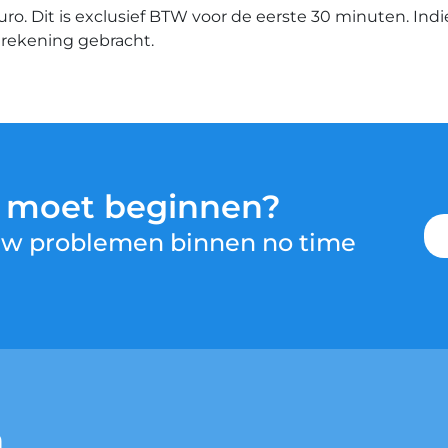
euro. Dit is exclusief BTW voor de eerste 30 minuten. Ind
n rekening gebracht.
u moet beginnen?
 uw problemen binnen no time
n