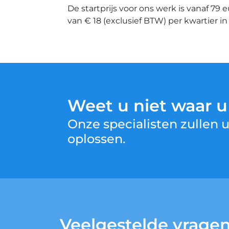
De startprijs voor ons werk is vanaf 79 
van € 18 (exclusief BTW) per kwartier i
Weet u niet waar 
Onze specialisten zullen
oplossen.
Veelgestelde vrage