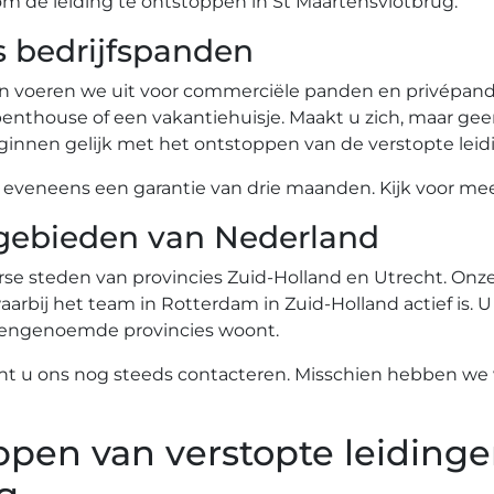
 om de leiding te ontstoppen in St Maartensvlotbrug.
s bedrijfspanden
n voeren we uit voor commerciële panden en privépande
nthouse of een vakantiehuisje. Maakt u zich, maar gee
innen gelijk met het ontstoppen van de verstopte leid
eneens een garantie van drie maanden. Kijk voor meer
gebieden van Nederland
se steden van provincies Zuid-Holland en Utrecht. Onze 
arbij het team in Rotterdam in Zuid-Holland actief is. U
ovengenoemde provincies woont.
nt u ons nog steeds contacteren. Misschien hebben we w
ppen van verstopte leidinge