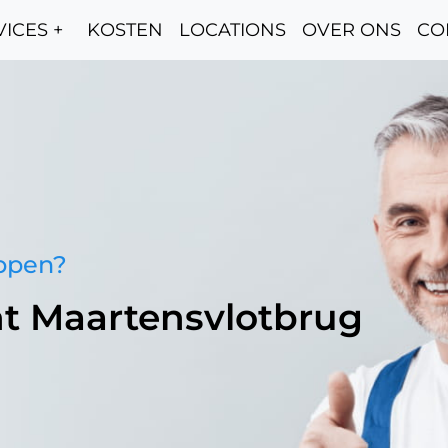
ICES +
KOSTEN
LOCATIONS
OVER ONS
CO
oppen?
nt Maartensvlotbrug