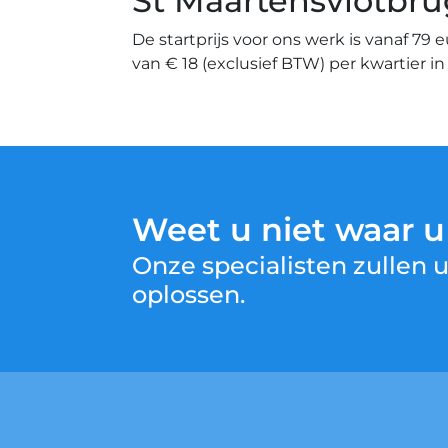
St Maartensvlotbru
De startprijs voor ons werk is vanaf 79 
van € 18 (exclusief BTW) per kwartier i
Weet u niet waar 
Onze specialisten zullen
oplossen.