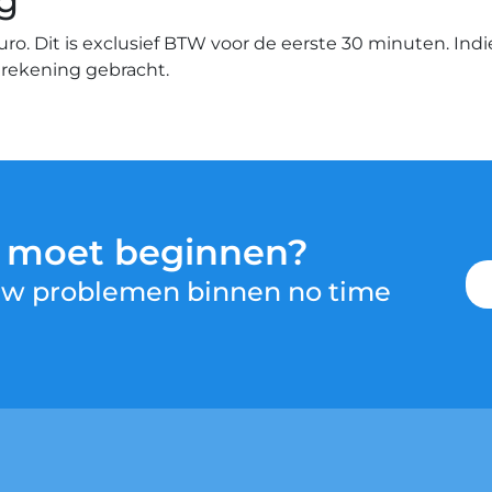
g
euro. Dit is exclusief BTW voor de eerste 30 minuten. Ind
n rekening gebracht.
u moet beginnen?
 uw problemen binnen no time