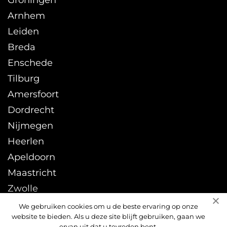
Groningen
Arnhem
Leiden
Breda
Enschede
Tilburg
Amersfoort
Dordrecht
Nijmegen
Heerlen
Apeldoorn
Maastricht
Zwolle
Leeuwarden
We gebruiken cookies om u de beste ervaring op onze
website te bieden. Als u deze site blijft gebruiken, gaan we
Sittard
ervan uit dat u tevreden bent.