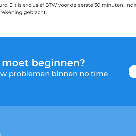
euro. Dit is exclusief BTW voor de eerste 30 minuten. Ind
n rekening gebracht.
u moet beginnen?
 uw problemen binnen no time
n