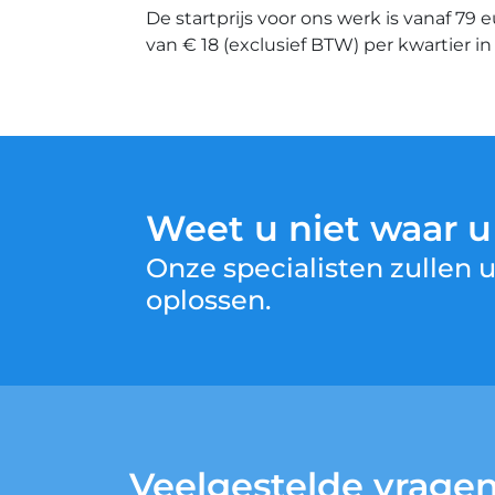
De startprijs voor ons werk is vanaf 79 
van € 18 (exclusief BTW) per kwartier i
Weet u niet waar 
Onze specialisten zullen
oplossen.
Veelgestelde vrage