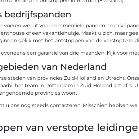
om de leiding te ontstoppen in Rottum (Friesland).
s bedrijfspanden
n voeren we uit voor commerciële panden en privépande
nthouse of een vakantiehuisje. Maakt u zich, maar gee
innen gelijk met het ontstoppen van de verstopte leid
eneens een garantie van drie maanden. Kijk voor meer
gebieden van Nederland
se steden van provincies Zuid-Holland en Utrecht. Onze 
arbij het team in Rotterdam in Zuid-Holland actief is. U
ovengenoemde provincies woont.
nt u ons nog steeds contacteren. Misschien hebben we w
ppen van verstopte leidinge