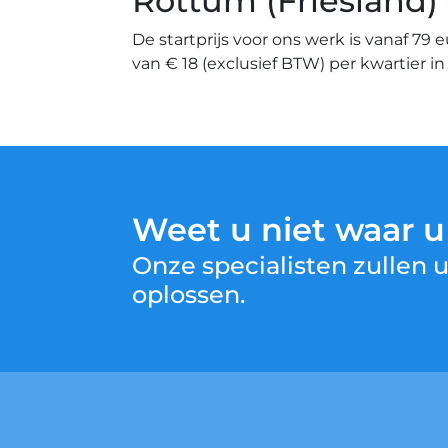
Rottum (Friesland)
De startprijs voor ons werk is vanaf 79 
van € 18 (exclusief BTW) per kwartier i
Weet u niet waar 
Onze specialisten zullen
oplossen.