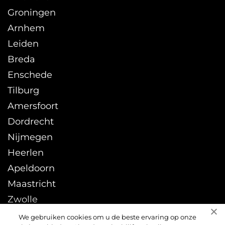
Groningen
Arnhem
Leiden
Breda
Enschede
Tilburg
Amersfoort
Dordrecht
Nijmegen
Heerlen
Apeldoorn
Maastricht
Zwolle
Leeuwarden
We gebruiken cookies om u de beste ervaring op onze