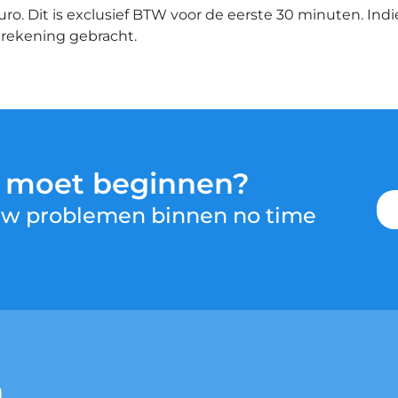
euro. Dit is exclusief BTW voor de eerste 30 minuten. Ind
n rekening gebracht.
u moet beginnen?
 uw problemen binnen no time
n