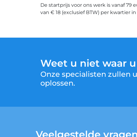
De startprijs voor ons werk is vanaf 79 
van € 18 (exclusief BTW) per kwartier i
Weet u niet waar 
Onze specialisten zullen
oplossen.
Veelgestelde vrage