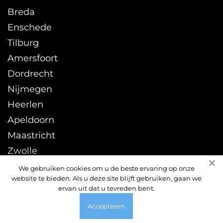
Breda
Enschede
Tilburg
Amersfoort
Dordrecht
Nijmegen
Heerlen
Apeldoorn
Maastricht
Zwolle
Leeuwarden
We gebruiken cookies om u de beste ervaring op onze
website te bieden. Als u deze site blijft gebruiken, gaan we
Sittard
ervan uit dat u tevreden bent.
Accepteren
© 2026 ontstoppingsdienst24uur.nl