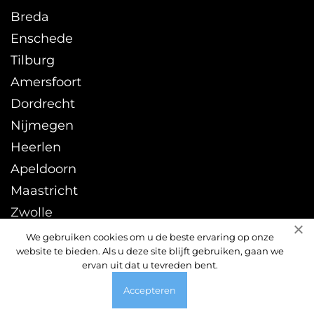
Breda
Enschede
Tilburg
Amersfoort
Dordrecht
Nijmegen
Heerlen
Apeldoorn
Maastricht
Zwolle
Leeuwarden
We gebruiken cookies om u de beste ervaring op onze
website te bieden. Als u deze site blijft gebruiken, gaan we
Sittard
ervan uit dat u tevreden bent.
Accepteren
© 2026 ontstoppingsdienst24uur.nl