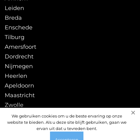
Leiden
Breda
Enschede
Tilburg
Amersfoort
Dordrecht
Nijmegen
Heerlen
Apeldoorn
Maastricht
Zwolle
Leeuwarden
We gebruiken cookies om u de beste ervaring op onze
website te bieden. Als u deze site blijft gebruiken, gaan we
Sittard
ervan uit dat u tevreden bent.
Accepteren