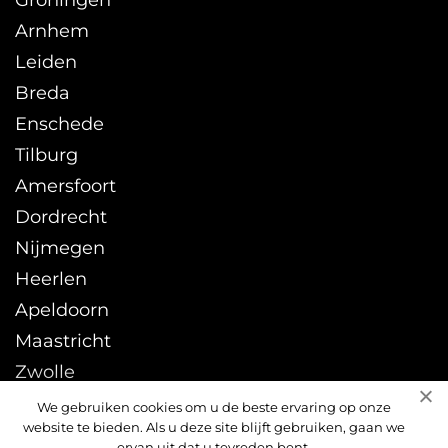
Groningen
Arnhem
Leiden
Breda
Enschede
Tilburg
Amersfoort
Dordrecht
Nijmegen
Heerlen
Apeldoorn
Maastricht
Zwolle
Leeuwarden
We gebruiken cookies om u de beste ervaring op onze
website te bieden. Als u deze site blijft gebruiken, gaan we
Sittard
ervan uit dat u tevreden bent.