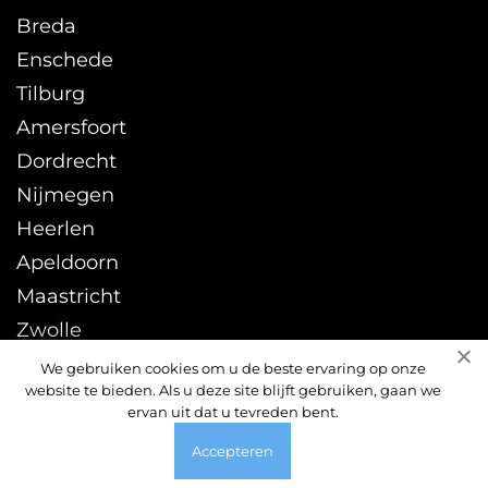
Breda
Enschede
Tilburg
Amersfoort
Dordrecht
Nijmegen
Heerlen
Apeldoorn
Maastricht
Zwolle
Leeuwarden
We gebruiken cookies om u de beste ervaring op onze
website te bieden. Als u deze site blijft gebruiken, gaan we
Sittard
ervan uit dat u tevreden bent.
Accepteren
© 2026 ontstoppingsdienst24uur.nl