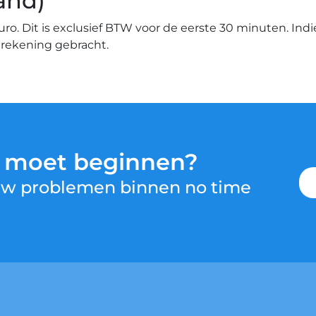
and)
euro. Dit is exclusief BTW voor de eerste 30 minuten. Ind
n rekening gebracht.
u moet beginnen?
 uw problemen binnen no time