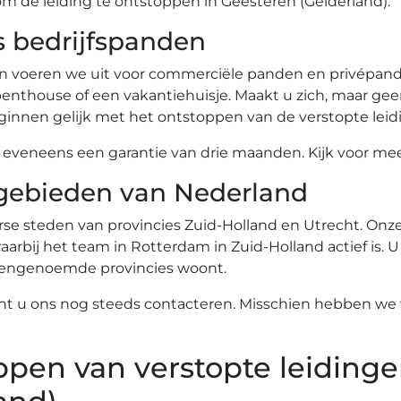
om de leiding te ontstoppen in Geesteren (Gelderland).
s bedrijfspanden
n voeren we uit voor commerciële panden en privépande
nthouse of een vakantiehuisje. Maakt u zich, maar gee
innen gelijk met het ontstoppen van de verstopte leid
eneens een garantie van drie maanden. Kijk voor meer
gebieden van Nederland
se steden van provincies Zuid-Holland en Utrecht. Onze 
arbij het team in Rotterdam in Zuid-Holland actief is. U
ovengenoemde provincies woont.
nt u ons nog steeds contacteren. Misschien hebben we w
ppen van verstopte leidinge