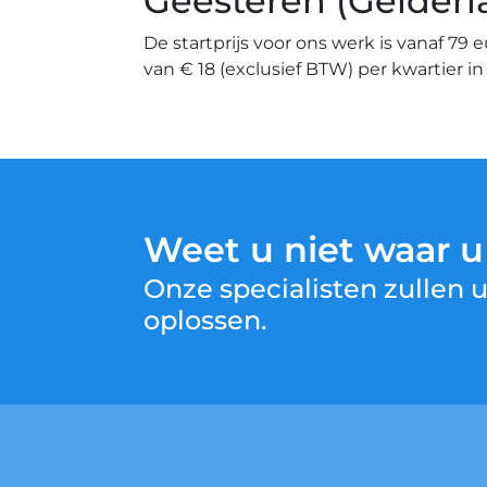
Geesteren (Gelderl
De startprijs voor ons werk is vanaf 79 
van € 18 (exclusief BTW) per kwartier i
Weet u niet waar 
Onze specialisten zullen
oplossen.