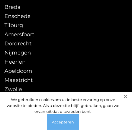
Breda
Enschede
Tilburg
Amersfoort
Dordrecht
Nijmegen
Heerlen
Apeldoorn
Maastricht
Zwolle
Leeuwarden
We gebruiken cookies om u de beste ervaring op onze
website te bieden. Als u deze site blijft gebruiken, gaan we
Sittard
ervan uit dat u tevreden bent.
Accepteren
© 2026 ontstoppingsdienst24uur.nl