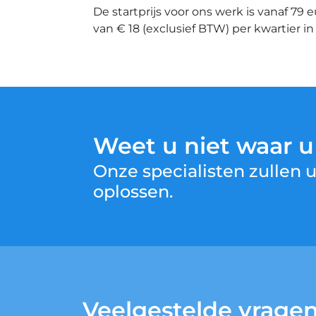
De startprijs voor ons werk is vanaf 79 
van € 18 (exclusief BTW) per kwartier i
Weet u niet waar 
Onze specialisten zullen
oplossen.
Veelgestelde vrage