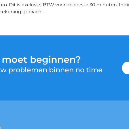
euro. Dit is exclusief BTW voor de eerste 30 minuten. Ind
n rekening gebracht.
u moet beginnen?
 uw problemen binnen no time
n