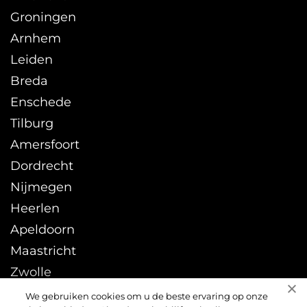
Groningen
Arnhem
Leiden
Breda
Enschede
Tilburg
Amersfoort
Dordrecht
Nijmegen
Heerlen
Apeldoorn
Maastricht
Zwolle
Leeuwarden
We gebruiken cookies om u de beste ervaring op onze