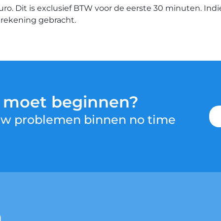
euro. Dit is exclusief BTW voor de eerste 30 minuten. Ind
n rekening gebracht.
u moet beginnen?
 uw problemen binnen no time
n