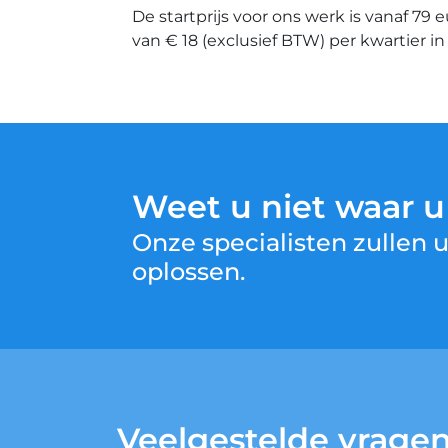
De startprijs voor ons werk is vanaf 79 
van € 18 (exclusief BTW) per kwartier i
Weet u niet waar 
Onze specialisten zullen
oplossen.
Veelgestelde vrage