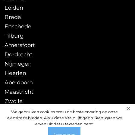
Leiden
Breda
Enschede
Tilburg
Amersfoort
Dordrecht
Nijmegen
Heerlen
Apeldoorn
Maastricht
Zwolle
Leeuwarden
We gebruiken cookies om u de beste ervaring op onze
website te bieden. Als u deze site blijft gebruiken, gaan we
Sittard
ervan uit dat u tevreden bent.
Accepteren