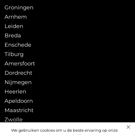
Groningen
Arnhem
Leiden
Breda
Enschede
Tilburg
Amersfoort
Dordrecht
Nijmegen
Heerlen
Apeldoorn
Maastricht
Zwolle
Leeuwarden
We gebruiken cookies om u de beste ervaring op onze