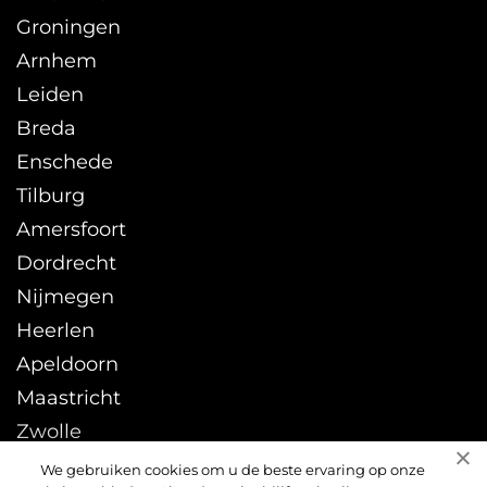
Groningen
Arnhem
Leiden
Breda
Enschede
Tilburg
Amersfoort
Dordrecht
Nijmegen
Heerlen
Apeldoorn
Maastricht
Zwolle
Leeuwarden
We gebruiken cookies om u de beste ervaring op onze