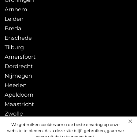
Groningen
Arnhem
Leiden
Breda
Enschede
Tilburg
Amersfoort
Dordrecht
Nijmegen
Heerlen
Apeldoorn
Maastricht
Zwolle
Leeuwarden
We gebruiken cookies om u de beste ervaring op onze
website te bieden. Als u deze site blijft gebruiken, gaan we
Sittard
ervan uit dat u tevreden bent.