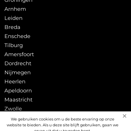
Groningen
Arnhem
Leiden
Breda
Enschede
Tilburg
Amersfoort
Dordrecht
Nijmegen
Heerlen
Apeldoorn
Maastricht
Zwolle
Leeuwarden
We gebruiken cookies om u de beste ervaring op onze
website te bieden. Als u deze site blijft gebruiken, gaan we
Sittard
ervan uit dat u tevreden bent.