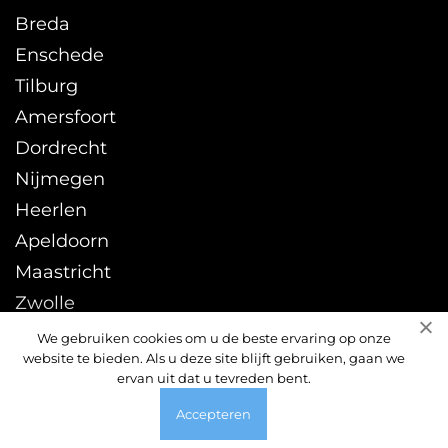
Breda
Enschede
Tilburg
Amersfoort
Dordrecht
Nijmegen
Heerlen
Apeldoorn
Maastricht
Zwolle
Leeuwarden
We gebruiken cookies om u de beste ervaring op onze
website te bieden. Als u deze site blijft gebruiken, gaan we
Sittard
ervan uit dat u tevreden bent.
Accepteren
© 2026 ontstoppingsdienst24uur.nl