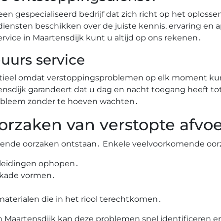
een gespecialiseerd bedrijf dat zich richt op het oplos
 diensten beschikken over de juiste kennis, ervaring en
ervice in Maartensdijk kunt u altijd op ons rekenen․
uurs service
entieel omdat verstoppingsproblemen op elk moment ku
nsdijk garandeert dat u dag en nacht toegang heeft tot
probleem zonder te hoeven wachten․
rzaken van verstopte afvo
llende oorzaken ontstaan․ Enkele veelvoorkomende oorz
e leidingen ophopen․
kkade vormen․
aterialen die in het riool terechtkomen․
 Maartensdijk kan deze problemen snel identificeren en