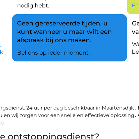
nodig hebt.
En
Geen gereserveerde tijden, u
Ge
kunt wanneer u maar wilt een
v
afspraak bij ons maken.
We
e
be
k
Bel ons op ieder moment!
ngsdienst, 24 uur per dag beschikbaar in Maartensdijk
 nu en wij zorgen voor een snelle en effectieve oplossing
ip․
le ontstoppingsdienst?