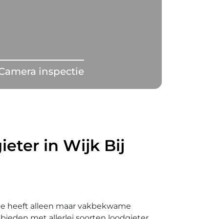
Camera inspectie
eter in Wijk Bij
ede heeft alleen maar vakbekwame
ieden met allerlei soorten loodgieter