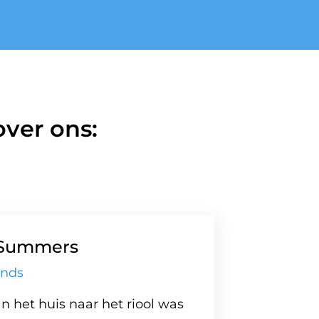
ver ons:
Summers
ands
n het huis naar het riool was
Een z