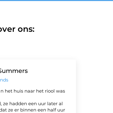
ver ons:
Summers
ands
n het huis naar het riool was
Een z
medew
 ze hadden een uur later al
nauwk
dat ze er binnen een half uur
versto