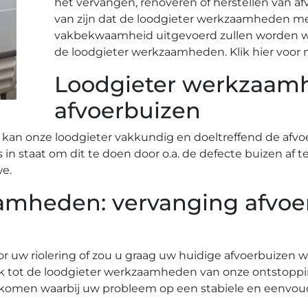
het vervangen, renoveren of herstellen van a
van zijn dat de loodgieter werkzaamheden me
vakbekwaamheid uitgevoerd zullen worden wa
de loodgieter werkzaamheden. Klik hier voor m
Loodgieter werkzaamh
afvoerbuizen
 kan onze loodgieter vakkundig en doeltreffend de afvoe
is in staat om dit te doen door o.a. de defecte buizen a
we.
amheden: vervanging afvoe
or uw riolering of zou u graag uw huidige afvoerbuizen
k tot de loodgieter werkzaamheden van onze ontstoppi
 komen waarbij uw probleem op een stabiele en eenvou