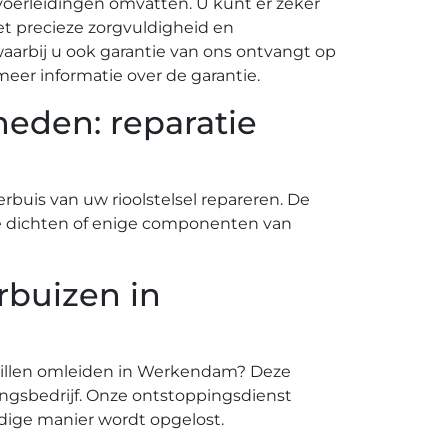
fvoerleidingen omvatten. U kunt er zeker
t precieze zorgvuldigheid en
arbij u ook garantie van ons ontvangt op
eer informatie over de garantie.
eden: reparatie
rbuis van uw rioolstelsel repareren. De
f te dichten of enige componenten van
rbuizen in
n willen omleiden in Werkendam? Deze
ngsbedrijf. Onze ontstoppingsdienst
dige manier wordt opgelost.