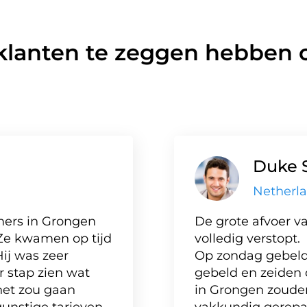
klanten te zeggen hebben o
Duke 
Netherl
mers in Grongen
De grote afvoer va
Ze kwamen op tijd
volledig verstopt.
Hij was zeer
Op zondag gebeld,
r stap zien wat
gebeld en zeiden 
het zou gaan
in Grongen zouden 