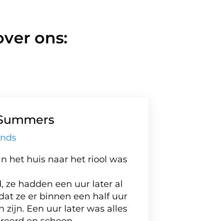
ver ons:
Summers
ands
n het huis naar het riool was
Een z
medew
 ze hadden een uur later al
nauwk
dat ze er binnen een half uur
versto
zijn. Een uur later was alles
moest