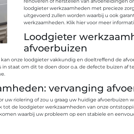
renoveren of herstellen van afvoerleidingen o
loodgieter werkzaamheden met precieze zo
uitgevoerd zullen worden waarbij u ook garan
werkzaamheden. Klik hier voor meer informati
Loodgieter werkzaamh
afvoerbuizen
 kan onze loodgieter vakkundig en doeltreffend de afvoe
is in staat om dit te doen door o.a. de defecte buizen a
we.
amheden: vervanging afvoe
or uw riolering of zou u graag uw huidige afvoerbuizen 
k tot de loodgieter werkzaamheden van onze ontstoppi
 komen waarbij uw probleem op een stabiele en eenvou