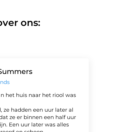
ver ons:
Summers
ands
n het huis naar het riool was
Een z
medew
 ze hadden een uur later al
nauwk
dat ze er binnen een half uur
versto
jn. Een uur later was alles
moest