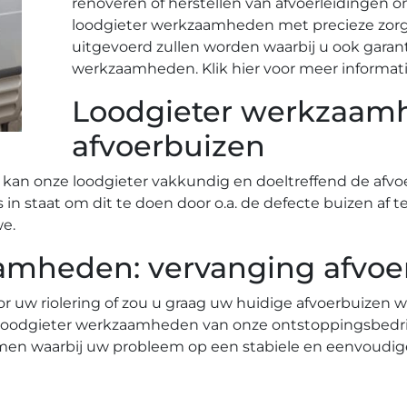
renoveren of herstellen van afvoerleidingen o
loodgieter werkzaamheden met precieze zo
uitgevoerd zullen worden waarbij u ook garan
werkzaamheden. Klik hier voor meer informati
Loodgieter werkzaamh
afvoerbuizen
 kan onze loodgieter vakkundig en doeltreffend de afvoe
is in staat om dit te doen door o.a. de defecte buizen a
we.
amheden: vervanging afvoe
or uw riolering of zou u graag uw huidige afvoerbuizen
e loodgieter werkzaamheden van onze ontstoppingsbedrij
men waarbij uw probleem op een stabiele en eenvoudig