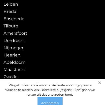
Leiden
Breda
Enschede
Tilburg
Amersfoort
Dordrecht
Nijmegen
Heerlen
Apeldoorn
Maastricht
Zwolle
Leeuwarden
We gebruiken cookies om u de beste ervaring op onze
website te bieden. Als u deze site blijft gebruiken, gaan we
Sittard
ervan uit dat u tevreden bent.
Accepteren