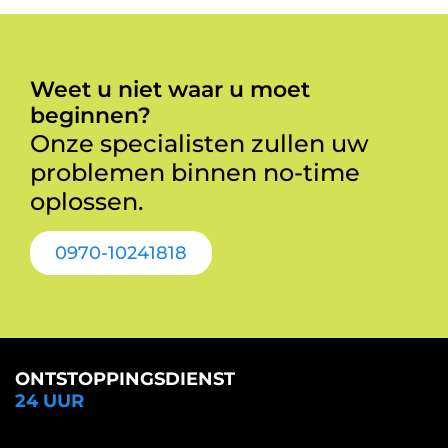
Weet u niet waar u moet
beginnen?
Onze specialisten zullen uw
problemen binnen no-time
oplossen.
0970-10241818
ONTSTOPPINGSDIENST
24 UUR