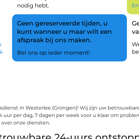
nodig hebt.
En
Geen gereserveerde tijden, u
Ge
kunt wanneer u maar wilt een
v
afspraak bij ons maken.
We
e
be
k
Bel ons op ieder moment!
ienst in Westerlee (Grongen)!​ Wij zijn uw betrouwbare 
4 uur per dag, 7 dagen per week voor u klaar om problem
ver onze diensten.​
trouwbare 24-uurs ontstopp