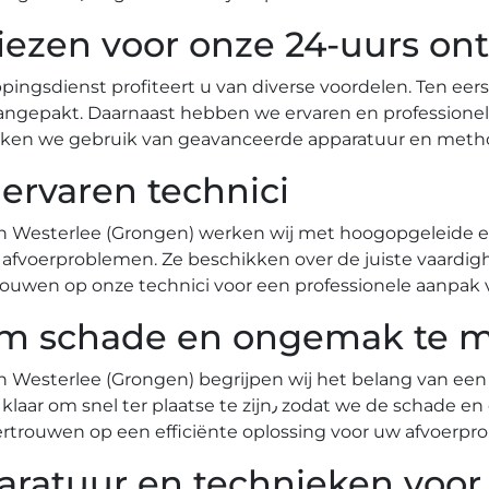
iezen voor onze 24-uurs on
ingsdienst profiteert u van diverse voordelen.​ Ten eers
ngepakt.​ Daarnaast hebben we ervaren en professionel
aken we gebruik van geavanceerde apparatuur en method
ervaren technici
in Westerlee (Grongen) werken wij met hoogopgeleide e
 afvoerproblemen.​ Ze beschikken over de juiste vaardi
rtrouwen op onze technici voor een professionele aanpa
d om schade en ongemak te 
 Westerlee (Grongen) begrijpen wij het belang van een s
٫ zodat we de schade en overlast tot een minimum kunnen
ertrouwen op een efficiënte oplossing voor uw afvoerpro
ratuur en technieken voor 