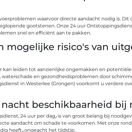
voerproblemen waarvoor directe aandacht nodig is.​ Dit 
eglopende gootstenen.​ Onze 24 uur Ontstoppingsdienst
lemen snel en efficiënt aan te pakken.
mogelijke risico's van uitg
er kan leiden tot aanzienlijke ongemakken en potentiële
n, waterschade en gezondheidsproblemen door schimmelv
dienst in Westerlee (Grongen) voorkomt u verdere ov
 nacht beschikbaarheid bij
bij noodgevallen.​ Verstoppingsproblemen kunnen
cte aandacht om schade te voorkomen.​ Met onze ronde
rekenen op snelle hulp wanneer u het nodig heeft٫ ongeacht het tijdstip.​