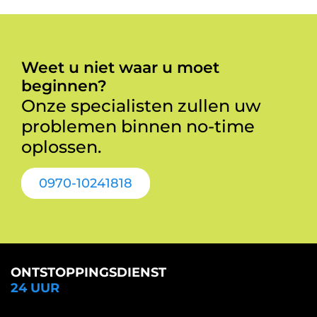
Weet u niet waar u moet
beginnen?
Onze specialisten zullen uw
problemen binnen no-time
oplossen.
0970-10241818
ONTSTOPPINGSDIENST
24 UUR