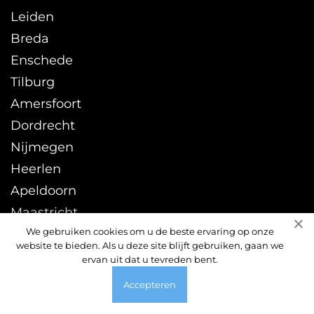
Leiden
Breda
Enschede
Tilburg
Amersfoort
Dordrecht
Nijmegen
Heerlen
Apeldoorn
Maastricht
We gebruiken cookies om u de beste ervaring op onze
Zwolle
website te bieden. Als u deze site blijft gebruiken, gaan we
Leeuwarden
ervan uit dat u tevreden bent.
Sittard
Accepteren