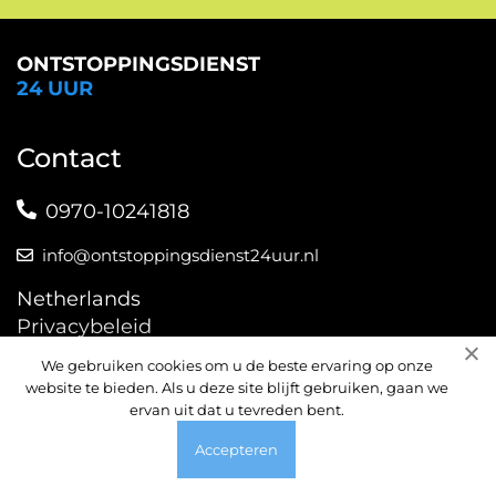
ONTSTOPPINGSDIENST
24 UUR
Contact
0970-10241818
info@ontstoppingsdienst24uur.nl
Netherlands
Privacybeleid
Sitemap
We gebruiken cookies om u de beste ervaring op onze
Amsterdam
website te bieden. Als u deze site blijft gebruiken, gaan we
ervan uit dat u tevreden bent.
Rotterdam
Den Haag
Accepteren
Utrecht