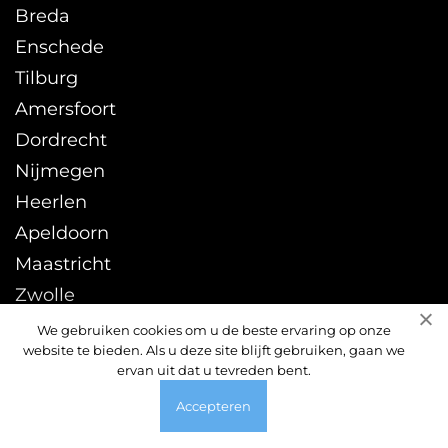
Breda
Enschede
Tilburg
Amersfoort
Dordrecht
Nijmegen
Heerlen
Apeldoorn
Maastricht
Zwolle
Leeuwarden
We gebruiken cookies om u de beste ervaring op onze
website te bieden. Als u deze site blijft gebruiken, gaan we
Sittard
ervan uit dat u tevreden bent.
Accepteren
© 2026 ontstoppingsdienst24uur.nl