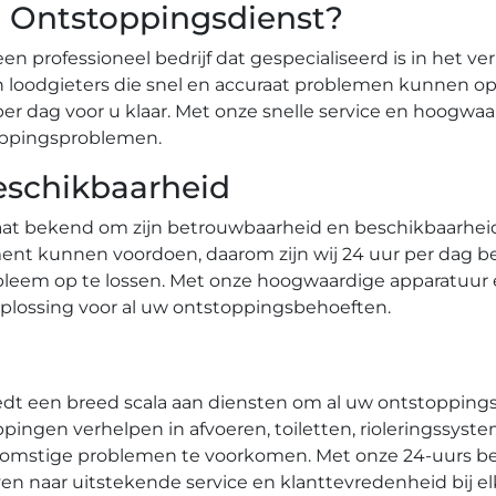
 Ontstoppingsdienst?​
n professioneel bedrijf dat gespecialiseerd is in het 
n loodgieters die snel en accuraat problemen kunnen opl
uur per dag voor u klaar.​ Met onze snelle service en hoog
oppingsproblemen.​
eschikbaarheid
t bekend om zijn betrouwbaarheid en beschikbaarheid.​
nt kunnen voordoen, daarom zijn wij 24 uur per dag be
obleem op te lossen.​ Met onze hoogwaardige apparatuur
lossing voor al uw ontstoppingsbehoeften.​
t een breed scala aan diensten om al uw ontstoppings
pingen verhelpen in afvoeren, toiletten, rioleringssyst
omstige problemen te voorkomen. Met onze 24-uurs bes
even naar uitstekende service en klanttevredenheid bij e