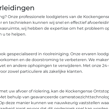
rleidingen
ding?​ Onze professionele loodgieters van de Kockengen
en technieken kunnen wij snel en effectief afvoerleidi
asruimte, wij hebben de expertise om het probleem op t
m u te helpen.
 gespecialiseerd in rioolreiniging.​ Onze ervaren lood
oorkomen en de doorstroming te verbeteren.​ We make
, vet en andere ophopingen te verwijderen. Met onze 24
r zowel particuliere als zakelijke klanten.​
met uw afvoer of riolering, kan de Kockengense Ontst
.​ Met behulp van geavanceerde cameratoezichttechnol
​ Op deze manier kunnen we nauwkeurig vaststellen waar
arheid zorgt ervoor dat dit onderzoek snel kan worden u