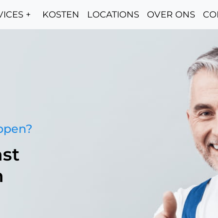
ICES +
KOSTEN
LOCATIONS
OVER ONS
CO
oppen?
st
n