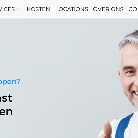
ICES +
KOSTEN
LOCATIONS
OVER ONS
CO
oppen?
st
een