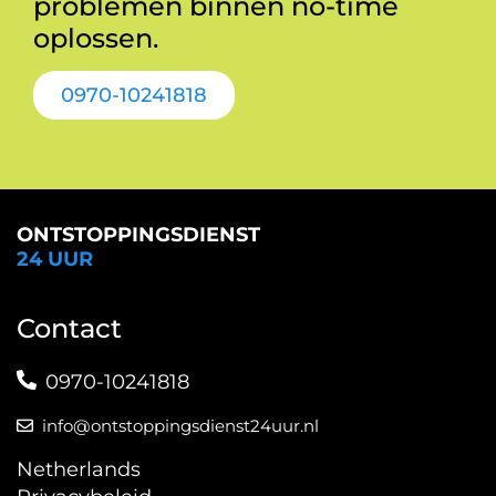
problemen binnen no-time
oplossen.
0970-10241818
ONTSTOPPINGSDIENST
24 UUR
Contact
0970-10241818
info@ontstoppingsdienst24uur.nl
Netherlands