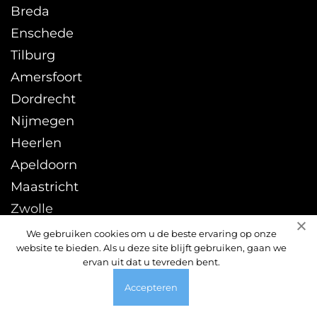
Breda
Enschede
Tilburg
Amersfoort
Dordrecht
Nijmegen
Heerlen
Apeldoorn
Maastricht
Zwolle
Leeuwarden
We gebruiken cookies om u de beste ervaring op onze
website te bieden. Als u deze site blijft gebruiken, gaan we
Sittard
ervan uit dat u tevreden bent.
Accepteren
© 2026 ontstoppingsdienst24uur.nl